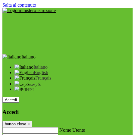
Salta al contenuto
Italiano
Italiano
English
Français
عربى
বাংলা
Accedi
Accedi
button close
×
Nome Utente