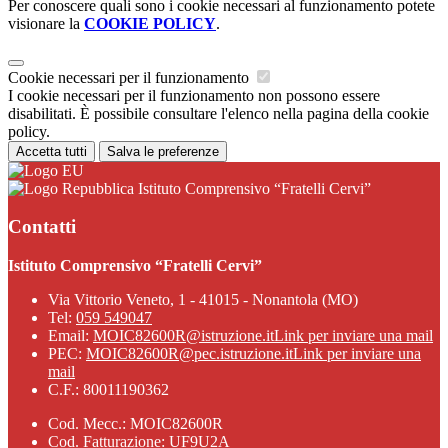
Per conoscere quali sono i cookie necessari al funzionamento potete
visionare la
COOKIE POLICY
.
Cookie necessari per il funzionamento
I cookie necessari per il funzionamento non possono essere
disabilitati. È possibile consultare l'elenco nella pagina della cookie
policy.
Accetta tutti
Salva le preferenze
Istituto Comprensivo “Fratelli Cervi”
Contatti
Istituto Comprensivo “Fratelli Cervi”
Via Vittorio Veneto, 1 - 41015 - Nonantola (MO)
Tel:
059 549047
Email:
MOIC82600R@istruzione.it
Link per inviare una mail
PEC:
MOIC82600R@pec.istruzione.it
Link per inviare una
mail
C.F.: 80011190362
Cod. Mecc.: MOIC82600R
Cod. Fatturazione: UF9U2A