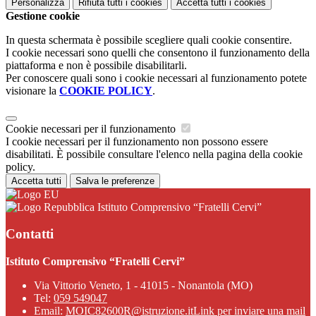
Personalizza
Rifiuta tutti
i cookies
Accetta tutti
i cookies
Gestione cookie
In questa schermata è possibile scegliere quali cookie consentire.
I cookie necessari sono quelli che consentono il funzionamento della
piattaforma e non è possibile disabilitarli.
Per conoscere quali sono i cookie necessari al funzionamento potete
visionare la
COOKIE POLICY
.
Cookie necessari per il funzionamento
I cookie necessari per il funzionamento non possono essere
disabilitati. È possibile consultare l'elenco nella pagina della cookie
policy.
Accetta tutti
Salva le preferenze
Istituto Comprensivo “Fratelli Cervi”
Contatti
Istituto Comprensivo “Fratelli Cervi”
Via Vittorio Veneto, 1 - 41015 - Nonantola (MO)
Tel:
059 549047
Email:
MOIC82600R@istruzione.it
Link per inviare una mail