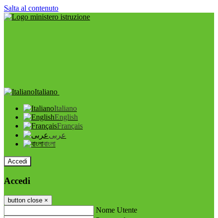
Salta al contenuto
Italiano
Italiano
English
Français
عربى
বাংলা
Accedi
Accedi
button close
×
Nome Utente