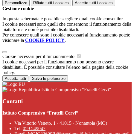
Personalizza
Rifiuta tutti
i cookies
Accetta tutti
i cookies
Gestione cookie
In questa schermata è possibile scegliere quali cookie consentire.
I cookie necessari sono quelli che consentono il funzionamento della
piattaforma e non è possibile disabilitarli.
Per conoscere quali sono i cookie necessari al funzionamento potete
visionare la
COOKIE POLICY
.
Cookie necessari per il funzionamento
I cookie necessari per il funzionamento non possono essere
disabilitati. È possibile consultare l'elenco nella pagina della cookie
policy.
Accetta tutti
Salva le preferenze
Istituto Comprensivo “Fratelli Cervi”
Contatti
Istituto Comprensivo “Fratelli Cervi”
Via Vittorio Veneto, 1 - 41015 - Nonantola (MO)
Tel:
059 549047
Email:
MOIC82600R@istruzione.it
Link per inviare una mail