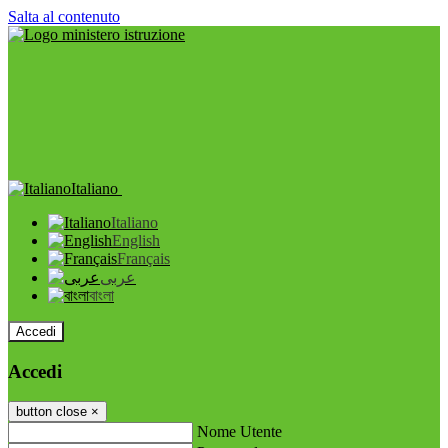
Salta al contenuto
Italiano
Italiano
English
Français
عربى
বাংলা
Accedi
Accedi
button close
×
Nome Utente