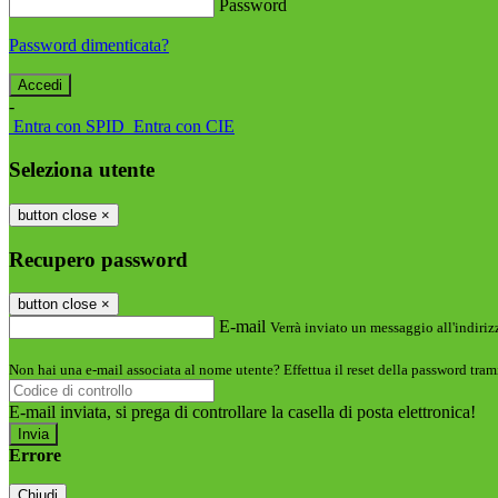
Password
Password dimenticata?
-
Entra con SPID
Entra con CIE
Seleziona utente
button close
×
Recupero password
button close
×
E-mail
Verrà inviato un messaggio all'indirizz
Non hai una e-mail associata al nome utente? Effettua il reset della password tram
E-mail inviata, si prega di controllare la casella di posta elettronica!
Errore
Chiudi