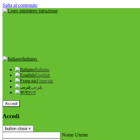
Salta al contenuto
Italiano
Italiano
English
Français
عربى
বাংলা
Accedi
Accedi
button close
×
Nome Utente