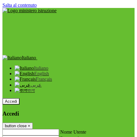
Salta al contenuto
Italiano
Italiano
English
Français
عربى
বাংলা
Accedi
Accedi
button close
×
Nome Utente