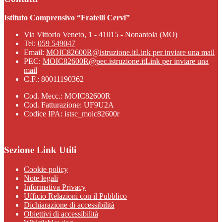
Istituto Comprensivo “Fratelli Cervi”
Via Vittorio Veneto, 1 - 41015 - Nonantola (MO)
Tel:
059 549047
Email:
MOIC82600R@istruzione.it
Link per inviare una mail
PEC:
MOIC82600R@pec.istruzione.it
Link per inviare una
mail
C.F.: 80011190362
Cod. Mecc.: MOIC82600R
Cod. Fatturazione: UF9U2A
Codice IPA: istsc_moic82600r
Sezione Link Utili
Cookie policy
Note legali
Informativa Privacy
Ufficio Relazioni con il Pubblico
Dichiarazione di accessibilità
Obiettivi di accessibilità