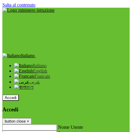
Salta al contenuto
Italiano
Italiano
English
Français
عربى
বাংলা
Accedi
Accedi
button close
×
Nome Utente