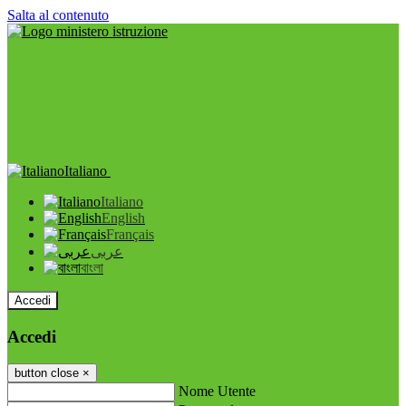
Salta al contenuto
Italiano
Italiano
English
Français
عربى
বাংলা
Accedi
Accedi
button close
×
Nome Utente