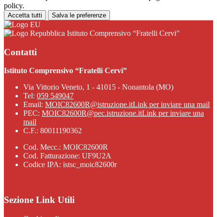
policy.
Accetta tutti
Salva le preferenze
Istituto Comprensivo “Fratelli Cervi”
Contatti
Istituto Comprensivo “Fratelli Cervi”
Via Vittorio Veneto, 1 - 41015 - Nonantola (MO)
Tel:
059 549047
Email:
MOIC82600R@istruzione.it
Link per inviare una mail
PEC:
MOIC82600R@pec.istruzione.it
Link per inviare una
mail
C.F.: 80011190362
Cod. Mecc.: MOIC82600R
Cod. Fatturazione: UF9U2A
Codice IPA: istsc_moic82600r
Sezione Link Utili