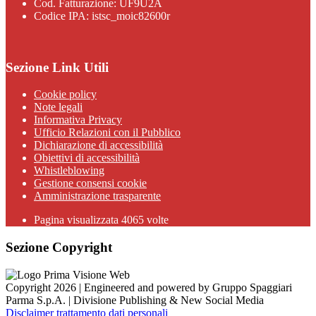
Cod. Fatturazione: UF9U2A
Codice IPA: istsc_moic82600r
Sezione Link Utili
Cookie policy
Note legali
Informativa Privacy
Ufficio Relazioni con il Pubblico
Dichiarazione di accessibilità
Obiettivi di accessibilità
Whistleblowing
Gestione consensi cookie
Amministrazione trasparente
Pagina visualizzata
4065
volte
Sezione Copyright
Copyright 2026 | Engineered and powered by Gruppo Spaggiari
Parma S.p.A. | Divisione Publishing & New Social Media
Disclaimer trattamento dati personali