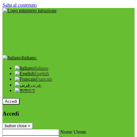
Salta al contenuto
Italiano
Italiano
English
Français
عربى
বাংলা
Accedi
Accedi
button close
×
Nome Utente