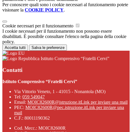
Per conoscere quali sono i cookie necessari al funzionamento potete
visionare la
COOKIE POLICY
.
Cookie necessari per il funzionamento
I cookie necessari per il funzionamento non possono essere
disabilitati. È possibile consultare l'elenco nella pagina della cookie
policy.
Accetta tutti
Salva le preferenze
Istituto Comprensivo “Fratelli Cervi”
Contatti
Istituto Comprensivo “Fratelli Cervi”
Via Vittorio Veneto, 1 - 41015 - Nonantola (MO)
Tel:
059 549047
Email:
MOIC82600R@istruzione.it
Link per inviare una mail
PEC:
MOIC82600R@pec.istruzione.it
Link per inviare una
mail
C.F.: 80011190362
Cod. Mecc.: MOIC82600R