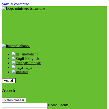
Salta al contenuto
Italiano
Italiano
English
Français
عربى
বাংলা
Accedi
Accedi
button close
×
Nome Utente