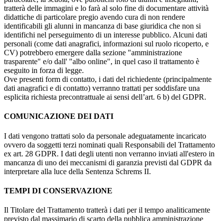
tratterà delle immagini e lo farà al solo fine di documentare attività
didattiche di particolare pregio avendo cura di non rendere
identificabili gli alunni in mancanza di base giuridica che non si
identifichi nel perseguimento di un interesse pubblico. Alcuni dati
personali (come dati anagrafici, informazioni sul ruolo ricoperto, e
CV) potrebbero emergere dalla sezione "amministrazione
trasparente" e/o dall' "albo online", in quel caso il trattamento è
eseguito in forza di legge.
Ove presenti form di contatto, i dati del richiedente (principalmente
dati anagrafici e di contatto) verranno trattati per soddisfare una
esplicita richiesta precontrattuale ai sensi dell’art. 6 b) del GDPR.
COMUNICAZIONE DEI DATI
I dati vengono trattati solo da personale adeguatamente incaricato
ovvero da soggetti terzi nominati quali Responsabili del Trattamento
ex art. 28 GDPR. I dati degli utenti non verranno inviati all'estero in
mancanza di uno dei meccanismi di garanzia previsti dal GDPR da
interpretare alla luce della Sentenza Schrems II.
TEMPI DI CONSERVAZIONE
Il Titolare del Trattamento tratterà i dati per il tempo analiticamente
previsto dal massimario di scarto della pubblica amministrazione