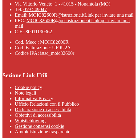
Via Vittorio Veneto, 1 - 41015 - Nonantola (MO)
Tel:
059 549047
Email:
MOIC82600R@istruzione.it
Link per inviare una mail
PEC:
MOIC82600R@pec.istruzione.it
Link per inviare una
mail
C.F.: 80011190362
Cod. Mecc.: MOIC82600R
Cod. Fatturazione: UF9U2A
Codice IPA: istsc_moic82600r
Sezione Link Utili
Cookie policy
Note legali
Informativa Privacy
Ufficio Relazioni con il Pubblico
Dichiarazione di accessibilità
Obiettivi di accessibilità
Whistleblowing
Gestione consensi cookie
Amministrazione trasparente