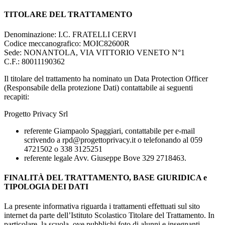
TITOLARE DEL TRATTAMENTO
Denominazione: I.C. FRATELLI CERVI
Codice meccanografico:
MOIC82600R
Sede: NONANTOLA, VIA VITTORIO VENETO N°1
C.F.:
80011190362
Il titolare del trattamento ha nominato un Data Protection Officer
(Responsabile della protezione Dati) contattabile ai seguenti
recapiti:
Progetto Privacy Srl
referente Giampaolo Spaggiari, contattabile per e-mail
scrivendo a rpd@progettoprivacy.it o telefonando al 059
4721502 o 338 3125251
referente legale Avv. Giuseppe Bove 329 2718463.
FINALITÀ DEL TRATTAMENTO, BASE GIURIDICA e
TIPOLOGIA DEI DATI
La presente informativa riguarda i trattamenti effettuati sul sito
internet da parte dell’Istituto Scolastico Titolare del Trattamento. In
particolare, la scuola, ove pubblichi foto di alunni e insegnanti,