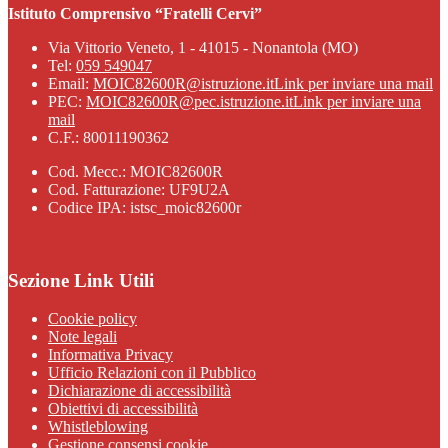
Istituto Comprensivo “Fratelli Cervi”
Via Vittorio Veneto, 1 - 41015 - Nonantola (MO)
Tel:
059 549047
Email:
MOIC82600R@istruzione.it
Link per inviare una mail
PEC:
MOIC82600R@pec.istruzione.it
Link per inviare una
mail
C.F.: 80011190362
Cod. Mecc.: MOIC82600R
Cod. Fatturazione: UF9U2A
Codice IPA: istsc_moic82600r
Sezione Link Utili
Cookie policy
Note legali
Informativa Privacy
Ufficio Relazioni con il Pubblico
Dichiarazione di accessibilità
Obiettivi di accessibilità
Whistleblowing
Gestione consensi cookie