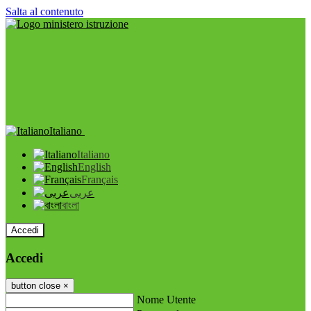
Salta al contenuto
Italiano
Italiano
English
Français
عربى
বাংলা
Accedi
Accedi
button close
×
Nome Utente