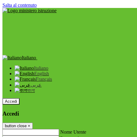
Salta al contenuto
Italiano
Italiano
English
Français
عربى
বাংলা
Accedi
Accedi
button close
×
Nome Utente