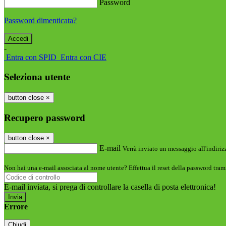
Password
Password dimenticata?
-
Entra con SPID
Entra con CIE
Seleziona utente
button close
×
Recupero password
button close
×
E-mail
Verrà inviato un messaggio all'indirizz
Non hai una e-mail associata al nome utente? Effettua il reset della password tram
E-mail inviata, si prega di controllare la casella di posta elettronica!
Errore
Chiudi