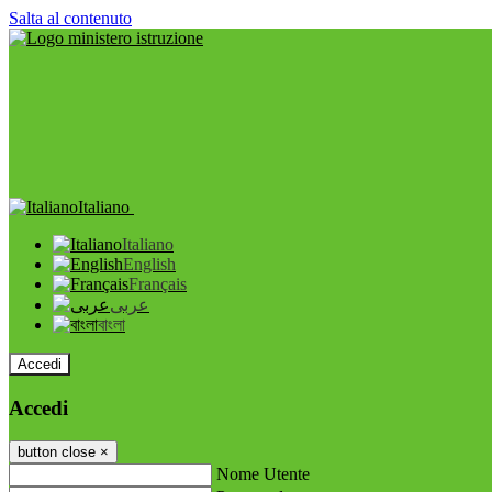
Salta al contenuto
Italiano
Italiano
English
Français
عربى
বাংলা
Accedi
Accedi
button close
×
Nome Utente