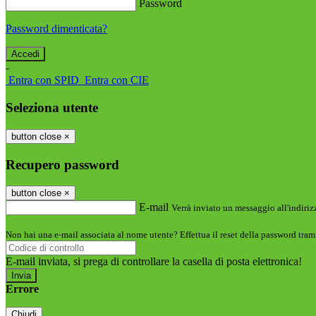
Password
Password dimenticata?
-
Entra con SPID
Entra con CIE
Seleziona utente
button close
×
Recupero password
button close
×
E-mail
Verrà inviato un messaggio all'indirizz
Non hai una e-mail associata al nome utente? Effettua il reset della password tram
E-mail inviata, si prega di controllare la casella di posta elettronica!
Errore
Chiudi