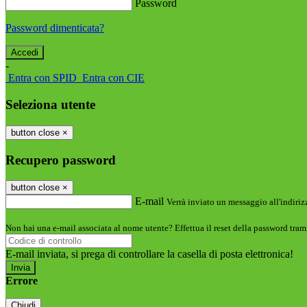
Password
Password dimenticata?
-
Entra con SPID
Entra con CIE
Seleziona utente
button close
×
Recupero password
button close
×
E-mail
Verrà inviato un messaggio all'indirizz
Non hai una e-mail associata al nome utente? Effettua il reset della password tram
E-mail inviata, si prega di controllare la casella di posta elettronica!
Errore
Chiudi