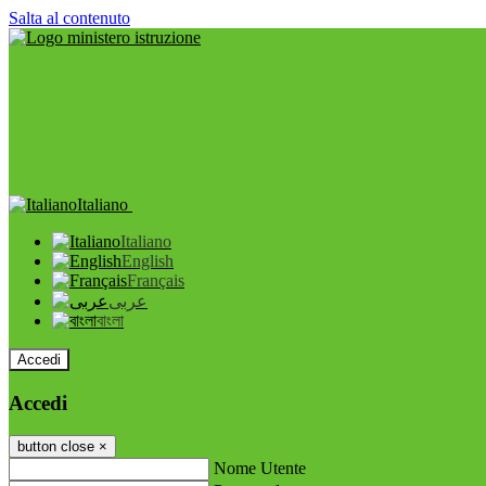
Salta al contenuto
Italiano
Italiano
English
Français
عربى
বাংলা
Accedi
Accedi
button close
×
Nome Utente