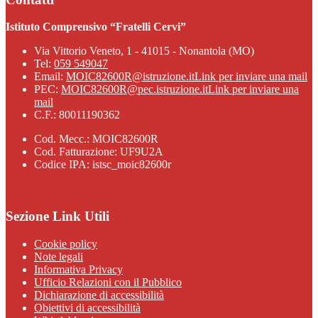
Istituto Comprensivo “Fratelli Cervi”
Via Vittorio Veneto, 1 - 41015 - Nonantola (MO)
Tel:
059 549047
Email:
MOIC82600R@istruzione.it
Link per inviare una mail
PEC:
MOIC82600R@pec.istruzione.it
Link per inviare una
mail
C.F.: 80011190362
Cod. Mecc.: MOIC82600R
Cod. Fatturazione: UF9U2A
Codice IPA: istsc_moic82600r
Sezione Link Utili
Cookie policy
Note legali
Informativa Privacy
Ufficio Relazioni con il Pubblico
Dichiarazione di accessibilità
Obiettivi di accessibilità