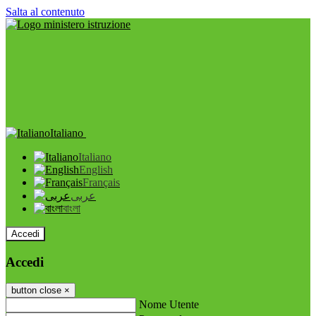
Salta al contenuto
Italiano
Italiano
English
Français
عربى
বাংলা
Accedi
Accedi
button close
×
Nome Utente