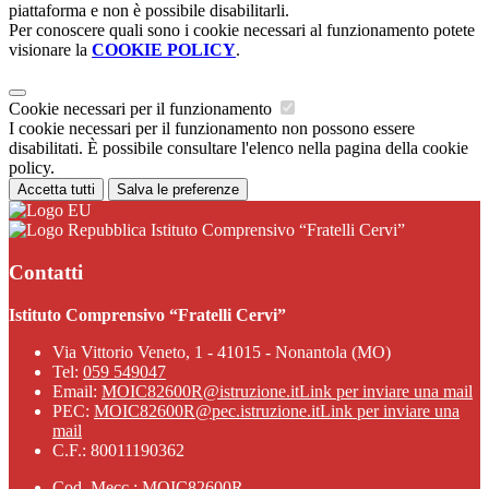
piattaforma e non è possibile disabilitarli.
Per conoscere quali sono i cookie necessari al funzionamento potete
visionare la
COOKIE POLICY
.
Cookie necessari per il funzionamento
I cookie necessari per il funzionamento non possono essere
disabilitati. È possibile consultare l'elenco nella pagina della cookie
policy.
Accetta tutti
Salva le preferenze
Istituto Comprensivo “Fratelli Cervi”
Contatti
Istituto Comprensivo “Fratelli Cervi”
Via Vittorio Veneto, 1 - 41015 - Nonantola (MO)
Tel:
059 549047
Email:
MOIC82600R@istruzione.it
Link per inviare una mail
PEC:
MOIC82600R@pec.istruzione.it
Link per inviare una
mail
C.F.: 80011190362
Cod. Mecc.: MOIC82600R