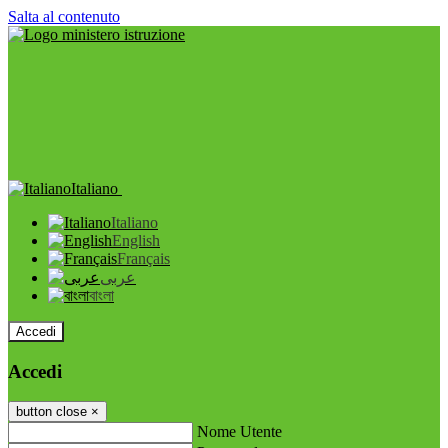
Salta al contenuto
Italiano
Italiano
English
Français
عربى
বাংলা
Accedi
Accedi
button close
×
Nome Utente