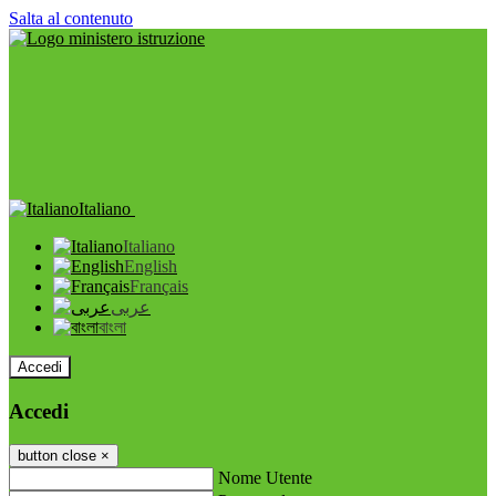
Salta al contenuto
Italiano
Italiano
English
Français
عربى
বাংলা
Accedi
Accedi
button close
×
Nome Utente