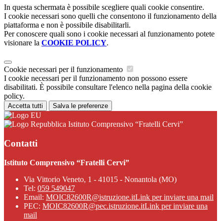
In questa schermata è possibile scegliere quali cookie consentire.
I cookie necessari sono quelli che consentono il funzionamento della
piattaforma e non è possibile disabilitarli.
Per conoscere quali sono i cookie necessari al funzionamento potete
visionare la
COOKIE POLICY
.
Cookie necessari per il funzionamento
I cookie necessari per il funzionamento non possono essere
disabilitati. È possibile consultare l'elenco nella pagina della cookie
policy.
Accetta tutti
Salva le preferenze
Istituto Comprensivo “Fratelli Cervi”
Contatti
Istituto Comprensivo “Fratelli Cervi”
Via Vittorio Veneto, 1 - 41015 - Nonantola (MO)
Tel:
059 549047
Email:
MOIC82600R@istruzione.it
Link per inviare una mail
PEC:
MOIC82600R@pec.istruzione.it
Link per inviare una
mail