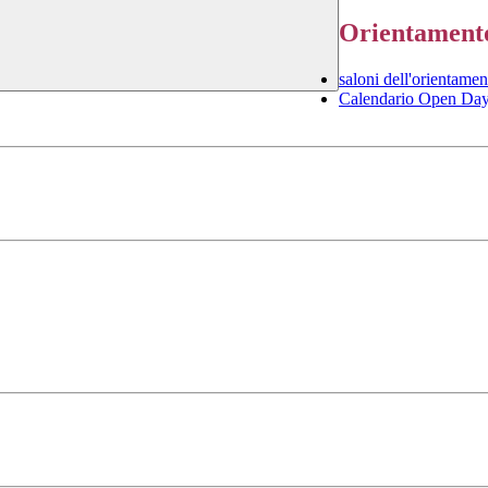
Orientament
saloni dell'orientame
Calendario Open Da