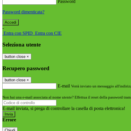
Password
Password dimenticata?
-
Entra con SPID
Entra con CIE
Seleziona utente
button close
×
Recupero password
button close
×
E-mail
Verrà inviato un messaggio all'indirizz
Non hai una e-mail associata al nome utente? Effettua il reset della password tram
E-mail inviata, si prega di controllare la casella di posta elettronica!
Errore
Chiudi