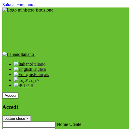
Salta al contenuto
Italiano
Italiano
English
Français
عربى
বাংলা
Accedi
Accedi
button close
×
Nome Utente