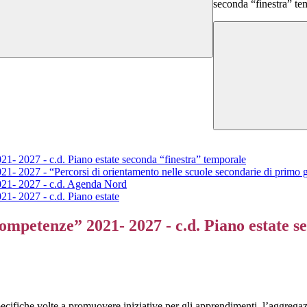
seconda “finestra” te
1- 2027 - c.d. Piano estate seconda “finestra” temporale
21- 2027 - “Percorsi di orientamento nelle scuole secondarie di primo 
021- 2027 - c.d. Agenda Nord
21- 2027 - c.d. Piano estate
ompetenze” 2021- 2027 - c.d. Piano estate s
ecifiche volte a promuovere iniziative per gli apprendimenti, l’aggregazi