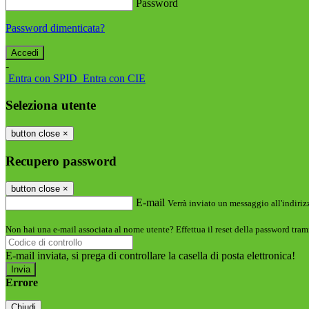
Password
Password dimenticata?
-
Entra con SPID
Entra con CIE
Seleziona utente
button close
×
Recupero password
button close
×
E-mail
Verrà inviato un messaggio all'indirizz
Non hai una e-mail associata al nome utente? Effettua il reset della password tram
E-mail inviata, si prega di controllare la casella di posta elettronica!
Errore
Chiudi