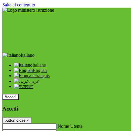
Salta al contenuto
Italiano
Italiano
English
Français
عربى
বাংলা
Accedi
Accedi
button close
×
Nome Utente