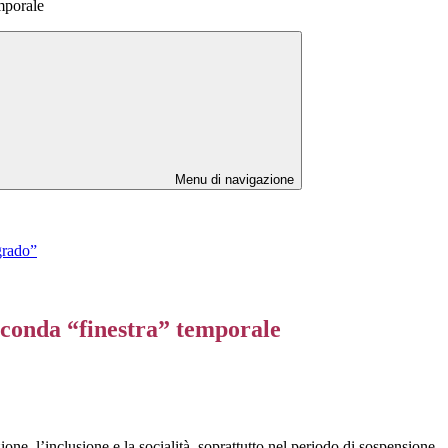
mporale
Menu di navigazione
grado”
econda “finestra” temporale
one, l’inclusione e la socialità, soprattutto nel periodo di sospensione