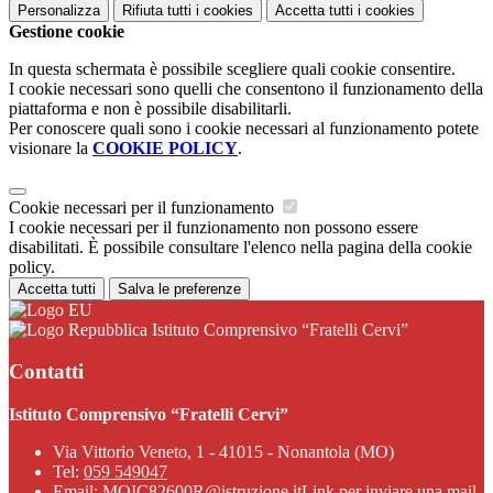
Personalizza
Rifiuta tutti
i cookies
Accetta tutti
i cookies
Gestione cookie
In questa schermata è possibile scegliere quali cookie consentire.
I cookie necessari sono quelli che consentono il funzionamento della
piattaforma e non è possibile disabilitarli.
Per conoscere quali sono i cookie necessari al funzionamento potete
visionare la
COOKIE POLICY
.
Cookie necessari per il funzionamento
I cookie necessari per il funzionamento non possono essere
disabilitati. È possibile consultare l'elenco nella pagina della cookie
policy.
Accetta tutti
Salva le preferenze
Istituto Comprensivo “Fratelli Cervi”
Contatti
Istituto Comprensivo “Fratelli Cervi”
Via Vittorio Veneto, 1 - 41015 - Nonantola (MO)
Tel:
059 549047
Email:
MOIC82600R@istruzione.it
Link per inviare una mail