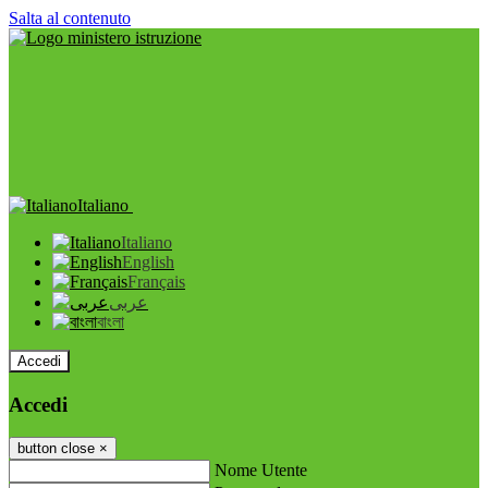
Salta al contenuto
Italiano
Italiano
English
Français
عربى
বাংলা
Accedi
Accedi
button close
×
Nome Utente