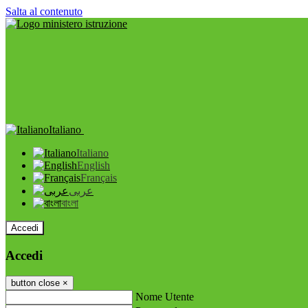
Salta al contenuto
Italiano
Italiano
English
Français
عربى
বাংলা
Accedi
Accedi
button close
×
Nome Utente