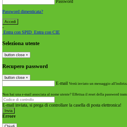
Password
Password dimenticata?
-
Entra con SPID
Entra con CIE
Seleziona utente
button close
×
Recupero password
button close
×
E-mail
Verrà inviato un messaggio all'indirizz
Non hai una e-mail associata al nome utente? Effettua il reset della password tram
E-mail inviata, si prega di controllare la casella di posta elettronica!
Errore
Chiudi