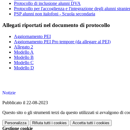
Protocollo di inclusione alunni DVA
Protocollo per l'accoglienza e l'integrazione degli alunni stranier
PSP alunni non italofoni - Scuola secondaria
Allegati riportati nel documento di protocollo
Aggiornamento PEI
Aggiornamento PEI Pro tempore (da allegare al PEI)
Allegato 2
Modello A
Modello B
Modello C
Modello D
Notizie
Pubblicato il 22-08-2023
Questo sito o gli strumenti terzi da questo utilizzati si avvalgono di coo
Personalizza
Rifiuta tutti
i cookies
Accetta tutti
i cookies
Gestione cookie