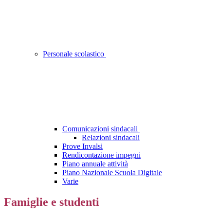
Personale scolastico
Comunicazioni sindacali
Relazioni sindacali
Prove Invalsi
Rendicontazione impegni
Piano annuale attività
Piano Nazionale Scuola Digitale
Varie
Famiglie e studenti