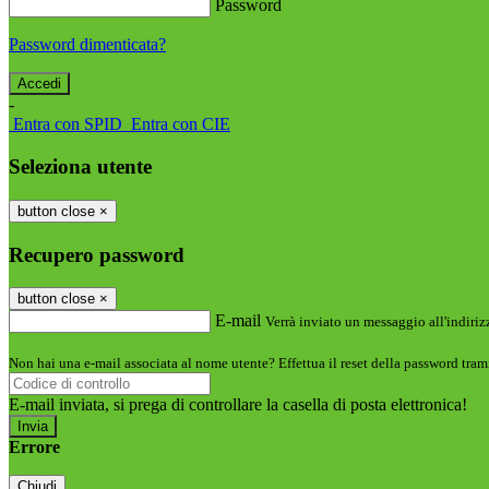
Password
Password dimenticata?
-
Entra con SPID
Entra con CIE
Seleziona utente
button close
×
Recupero password
button close
×
E-mail
Verrà inviato un messaggio all'indirizz
Non hai una e-mail associata al nome utente? Effettua il reset della password tram
E-mail inviata, si prega di controllare la casella di posta elettronica!
Errore
Chiudi