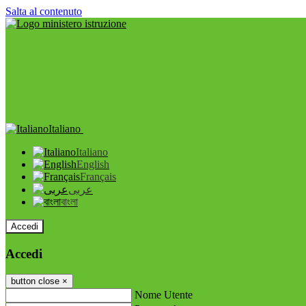
Salta al contenuto
Italiano
Italiano
English
Français
عربى
বাংলা
Accedi
Accedi
button close
×
Nome Utente