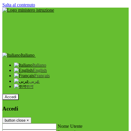
Salta al contenuto
Italiano
Italiano
English
Français
عربى
বাংলা
Accedi
Accedi
button close
×
Nome Utente