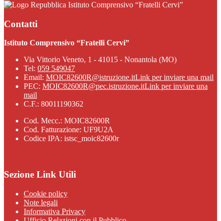
Istituto Comprensivo “Fratelli Cervi”
Contatti
Istituto Comprensivo “Fratelli Cervi”
Via Vittorio Veneto, 1 - 41015 - Nonantola (MO)
Tel:
059 549047
Email:
MOIC82600R@istruzione.it
Link per inviare una mail
PEC:
MOIC82600R@pec.istruzione.it
Link per inviare una
mail
C.F.: 80011190362
Cod. Mecc.: MOIC82600R
Cod. Fatturazione: UF9U2A
Codice IPA: istsc_moic82600r
Sezione Link Utili
Cookie policy
Note legali
Informativa Privacy
Ufficio Relazioni con il Pubblico