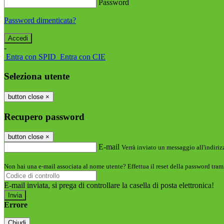
Password
Password dimenticata?
-
Entra con SPID
Entra con CIE
Seleziona utente
button close
×
Recupero password
button close
×
E-mail
Verrà inviato un messaggio all'indirizz
Non hai una e-mail associata al nome utente? Effettua il reset della password tram
E-mail inviata, si prega di controllare la casella di posta elettronica!
Errore
Chiudi