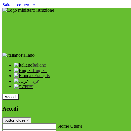
Salta al contenuto
Italiano
Italiano
English
Français
عربى
বাংলা
Accedi
Accedi
button close
×
Nome Utente