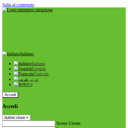
Salta al contenuto
Italiano
Italiano
English
Français
عربى
বাংলা
Accedi
Accedi
button close
×
Nome Utente