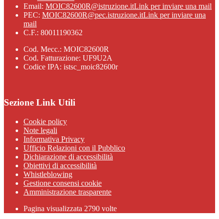
Email:
MOIC82600R@istruzione.it
Link per inviare una mail
PEC:
MOIC82600R@pec.istruzione.it
Link per inviare una
mail
C.F.: 80011190362
Cod. Mecc.: MOIC82600R
Cod. Fatturazione: UF9U2A
Codice IPA: istsc_moic82600r
Sezione Link Utili
Cookie policy
Note legali
Informativa Privacy
Ufficio Relazioni con il Pubblico
Dichiarazione di accessibilità
Obiettivi di accessibilità
Whistleblowing
Gestione consensi cookie
Amministrazione trasparente
Pagina visualizzata
2790
volte