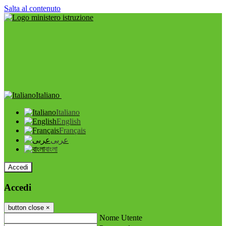
Salta al contenuto
Italiano
Italiano
English
Français
عربى
বাংলা
Accedi
Accedi
button close
×
Nome Utente