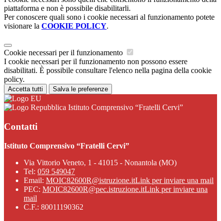
piattaforma e non è possibile disabilitarli.
Per conoscere quali sono i cookie necessari al funzionamento potete
visionare la
COOKIE POLICY
.
Cookie necessari per il funzionamento
I cookie necessari per il funzionamento non possono essere
disabilitati. È possibile consultare l'elenco nella pagina della cookie
policy.
Accetta tutti
Salva le preferenze
Istituto Comprensivo “Fratelli Cervi”
Contatti
Istituto Comprensivo “Fratelli Cervi”
Via Vittorio Veneto, 1 - 41015 - Nonantola (MO)
Tel:
059 549047
Email:
MOIC82600R@istruzione.it
Link per inviare una mail
PEC:
MOIC82600R@pec.istruzione.it
Link per inviare una
mail
C.F.: 80011190362