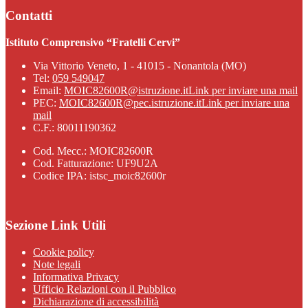
Contatti
Istituto Comprensivo “Fratelli Cervi”
Via Vittorio Veneto, 1 - 41015 - Nonantola (MO)
Tel:
059 549047
Email:
MOIC82600R@istruzione.it
Link per inviare una mail
PEC:
MOIC82600R@pec.istruzione.it
Link per inviare una
mail
C.F.: 80011190362
Cod. Mecc.: MOIC82600R
Cod. Fatturazione: UF9U2A
Codice IPA: istsc_moic82600r
Sezione Link Utili
Cookie policy
Note legali
Informativa Privacy
Ufficio Relazioni con il Pubblico
Dichiarazione di accessibilità