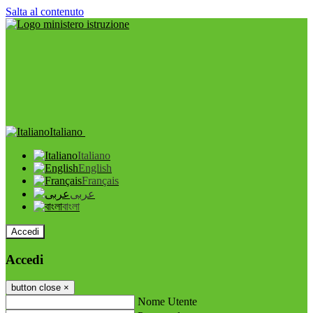
Salta al contenuto
Italiano
Italiano
English
Français
عربى
বাংলা
Accedi
Accedi
button close
×
Nome Utente