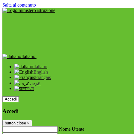
Salta al contenuto
Italiano
Italiano
English
Français
عربى
বাংলা
Accedi
Accedi
button close
×
Nome Utente