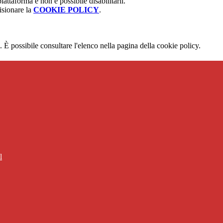
attaforma e non è possibile disabilitarli.
isionare la
COOKIE POLICY
.
 È possibile consultare l'elenco nella pagina della cookie policy.
l