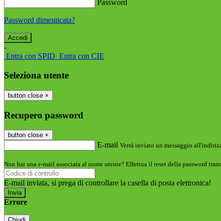
Password
Password dimenticata?
-
Entra con SPID
Entra con CIE
Seleziona utente
button close
×
Recupero password
button close
×
E-mail
Verrà inviato un messaggio all'indirizz
Non hai una e-mail associata al nome utente? Effettua il reset della password tram
E-mail inviata, si prega di controllare la casella di posta elettronica!
Errore
Chiudi