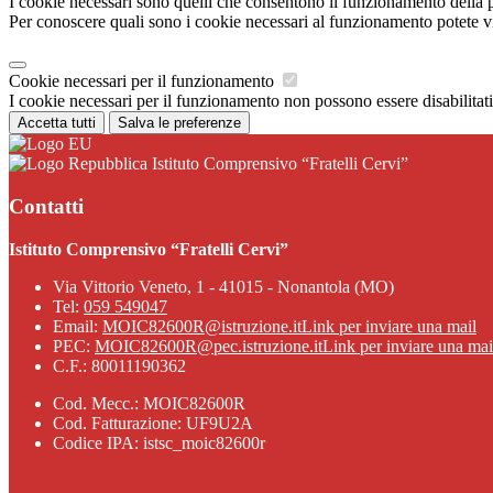
I cookie necessari sono quelli che consentono il funzionamento della pi
Per conoscere quali sono i cookie necessari al funzionamento potete v
Cookie necessari per il funzionamento
I cookie necessari per il funzionamento non possono essere disabilitati.
Accetta tutti
Salva le preferenze
Istituto Comprensivo “Fratelli Cervi”
Contatti
Istituto Comprensivo “Fratelli Cervi”
Via Vittorio Veneto, 1 - 41015 - Nonantola (MO)
Tel:
059 549047
Email:
MOIC82600R@istruzione.it
Link per inviare una mail
PEC:
MOIC82600R@pec.istruzione.it
Link per inviare una mai
C.F.: 80011190362
Cod. Mecc.: MOIC82600R
Cod. Fatturazione: UF9U2A
Codice IPA: istsc_moic82600r