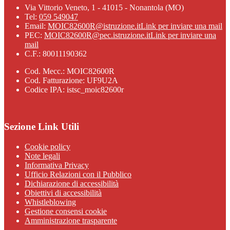
Via Vittorio Veneto, 1 - 41015 - Nonantola (MO)
Tel:
059 549047
Email:
MOIC82600R@istruzione.it
Link per inviare una mail
PEC:
MOIC82600R@pec.istruzione.it
Link per inviare una
mail
C.F.: 80011190362
Cod. Mecc.: MOIC82600R
Cod. Fatturazione: UF9U2A
Codice IPA: istsc_moic82600r
Sezione Link Utili
Cookie policy
Note legali
Informativa Privacy
Ufficio Relazioni con il Pubblico
Dichiarazione di accessibilità
Obiettivi di accessibilità
Whistleblowing
Gestione consensi cookie
Amministrazione trasparente