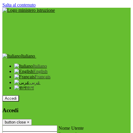
Salta al contenuto
Italiano
Italiano
English
Français
عربى
বাংলা
Accedi
Accedi
button close
×
Nome Utente