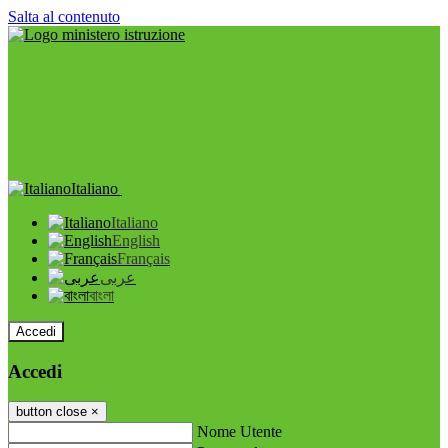
Salta al contenuto
Italiano
Italiano
English
Français
عربى
বাংলা
Accedi
Accedi
button close
×
Nome Utente