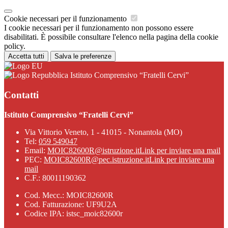
Cookie necessari per il funzionamento
I cookie necessari per il funzionamento non possono essere
disabilitati. È possibile consultare l'elenco nella pagina della cookie
policy.
Accetta tutti
Salva le preferenze
Istituto Comprensivo “Fratelli Cervi”
Contatti
Istituto Comprensivo “Fratelli Cervi”
Via Vittorio Veneto, 1 - 41015 - Nonantola (MO)
Tel:
059 549047
Email:
MOIC82600R@istruzione.it
Link per inviare una mail
PEC:
MOIC82600R@pec.istruzione.it
Link per inviare una
mail
C.F.: 80011190362
Cod. Mecc.: MOIC82600R
Cod. Fatturazione: UF9U2A
Codice IPA: istsc_moic82600r