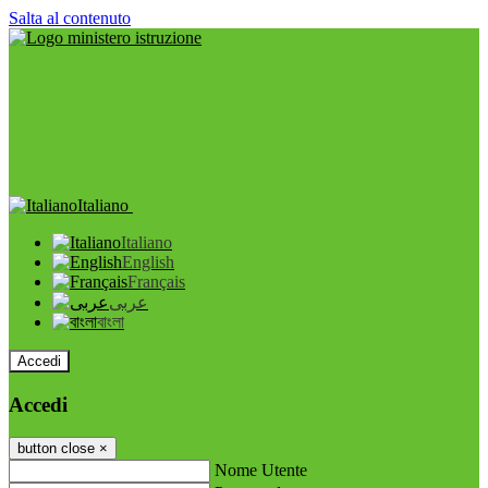
Salta al contenuto
Italiano
Italiano
English
Français
عربى
বাংলা
Accedi
Accedi
button close
×
Nome Utente