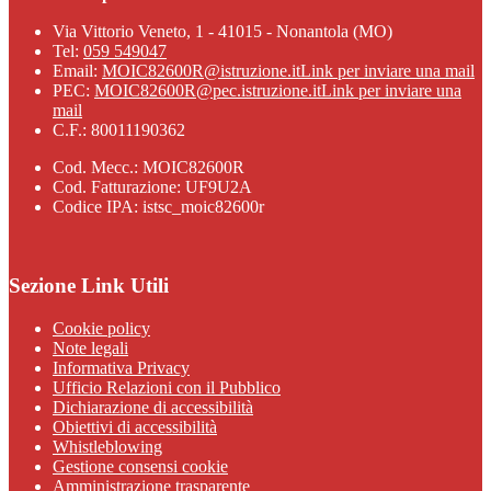
Via Vittorio Veneto, 1 - 41015 - Nonantola (MO)
Tel:
059 549047
Email:
MOIC82600R@istruzione.it
Link per inviare una mail
PEC:
MOIC82600R@pec.istruzione.it
Link per inviare una
mail
C.F.: 80011190362
Cod. Mecc.: MOIC82600R
Cod. Fatturazione: UF9U2A
Codice IPA: istsc_moic82600r
Sezione Link Utili
Cookie policy
Note legali
Informativa Privacy
Ufficio Relazioni con il Pubblico
Dichiarazione di accessibilità
Obiettivi di accessibilità
Whistleblowing
Gestione consensi cookie
Amministrazione trasparente