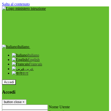
Salta al contenuto
Italiano
Italiano
English
Français
عربى
বাংলা
Accedi
Accedi
button close
×
Nome Utente