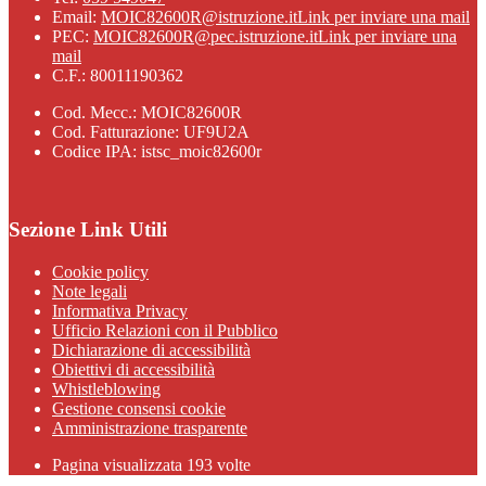
Email:
MOIC82600R@istruzione.it
Link per inviare una mail
PEC:
MOIC82600R@pec.istruzione.it
Link per inviare una
mail
C.F.: 80011190362
Cod. Mecc.: MOIC82600R
Cod. Fatturazione: UF9U2A
Codice IPA: istsc_moic82600r
Sezione Link Utili
Cookie policy
Note legali
Informativa Privacy
Ufficio Relazioni con il Pubblico
Dichiarazione di accessibilità
Obiettivi di accessibilità
Whistleblowing
Gestione consensi cookie
Amministrazione trasparente
Pagina visualizzata
193
volte