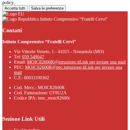
policy.
Accetta tutti
Salva le preferenze
Istituto Comprensivo “Fratelli Cervi”
Contatti
Istituto Comprensivo “Fratelli Cervi”
Via Vittorio Veneto, 1 - 41015 - Nonantola (MO)
Tel:
059 549047
Email:
MOIC82600R@istruzione.it
Link per inviare una mail
PEC:
MOIC82600R@pec.istruzione.it
Link per inviare una
mail
C.F.: 80011190362
Cod. Mecc.: MOIC82600R
Cod. Fatturazione: UF9U2A
Codice IPA: istsc_moic82600r
Sezione Link Utili