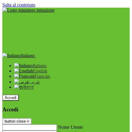
Salta al contenuto
Italiano
Italiano
English
Français
عربى
বাংলা
Accedi
Accedi
button close
×
Nome Utente