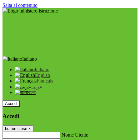
Salta al contenuto
Italiano
Italiano
English
Français
عربى
বাংলা
Accedi
Accedi
button close
×
Nome Utente