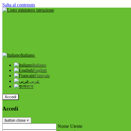
Salta al contenuto
Italiano
Italiano
English
Français
عربى
বাংলা
Accedi
Accedi
button close
×
Nome Utente