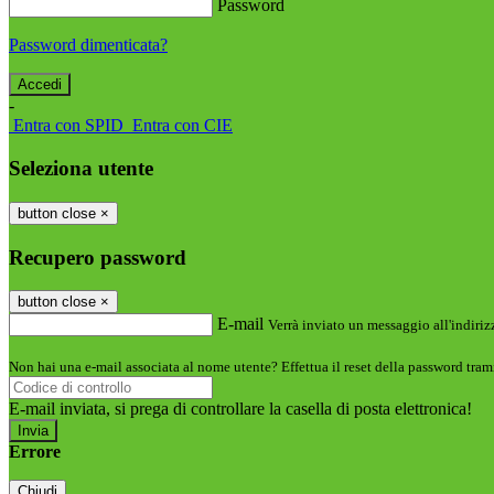
Password
Password dimenticata?
-
Entra con SPID
Entra con CIE
Seleziona utente
button close
×
Recupero password
button close
×
E-mail
Verrà inviato un messaggio all'indirizz
Non hai una e-mail associata al nome utente? Effettua il reset della password tram
E-mail inviata, si prega di controllare la casella di posta elettronica!
Errore
Chiudi