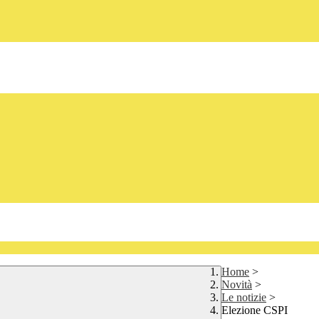
Home
>
Novità
>
Le notizie
>
Elezione CSPI