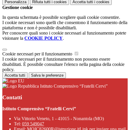
Personalizza
Rifiuta tutti
i cookies
Accetta tutti
i cookies
Gestione cookie
In questa schermata è possibile scegliere quali cookie consentire.
I cookie necessari sono quelli che consentono il funzionamento della
piattaforma e non è possibile disabilitarli.
Per conoscere quali sono i cookie necessari al funzionamento potete
visionare la
COOKIE POLICY
.
Cookie necessari per il funzionamento
I cookie necessari per il funzionamento non possono essere
disabilitati. È possibile consultare l'elenco nella pagina della cookie
policy.
Accetta tutti
Salva le preferenze
Istituto Comprensivo “Fratelli Cervi”
Contatti
Istituto Comprensivo “Fratelli Cervi”
Via Vittorio Veneto, 1 - 41015 - Nonantola (MO)
Tel:
059 549047
Email:
MOIC82600R@istruzione.it
Link per inviare una mail