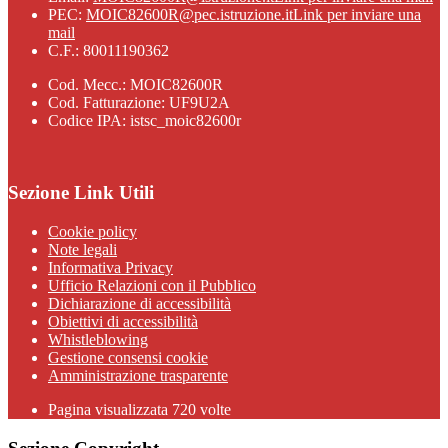
PEC:
MOIC82600R@pec.istruzione.it
Link per inviare una
mail
C.F.: 80011190362
Cod. Mecc.: MOIC82600R
Cod. Fatturazione: UF9U2A
Codice IPA: istsc_moic82600r
Sezione Link Utili
Cookie policy
Note legali
Informativa Privacy
Ufficio Relazioni con il Pubblico
Dichiarazione di accessibilità
Obiettivi di accessibilità
Whistleblowing
Gestione consensi cookie
Amministrazione trasparente
Pagina visualizzata
720
volte