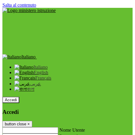
Salta al contenuto
Italiano
Italiano
English
Français
عربى
বাংলা
Accedi
Accedi
button close
×
Nome Utente