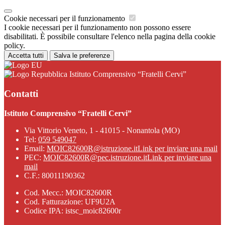
Cookie necessari per il funzionamento
I cookie necessari per il funzionamento non possono essere
disabilitati. È possibile consultare l'elenco nella pagina della cookie
policy.
Accetta tutti
Salva le preferenze
Istituto Comprensivo “Fratelli Cervi”
Contatti
Istituto Comprensivo “Fratelli Cervi”
Via Vittorio Veneto, 1 - 41015 - Nonantola (MO)
Tel:
059 549047
Email:
MOIC82600R@istruzione.it
Link per inviare una mail
PEC:
MOIC82600R@pec.istruzione.it
Link per inviare una
mail
C.F.: 80011190362
Cod. Mecc.: MOIC82600R
Cod. Fatturazione: UF9U2A
Codice IPA: istsc_moic82600r