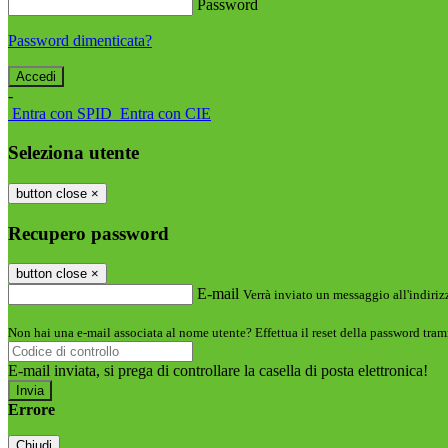
Password
Password dimenticata?
-
Entra con SPID
Entra con CIE
Seleziona utente
button close
×
Recupero password
button close
×
E-mail
Verrà inviato un messaggio all'indirizz
Non hai una e-mail associata al nome utente? Effettua il reset della password tram
E-mail inviata, si prega di controllare la casella di posta elettronica!
Errore
Chiudi