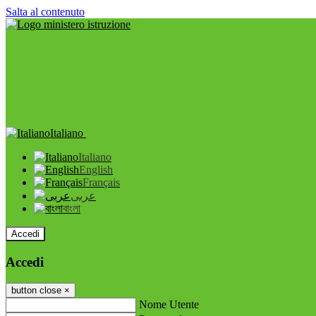
Salta al contenuto
Italiano
Italiano
English
Français
عربى
বাংলা
Accedi
Accedi
button close
×
Nome Utente