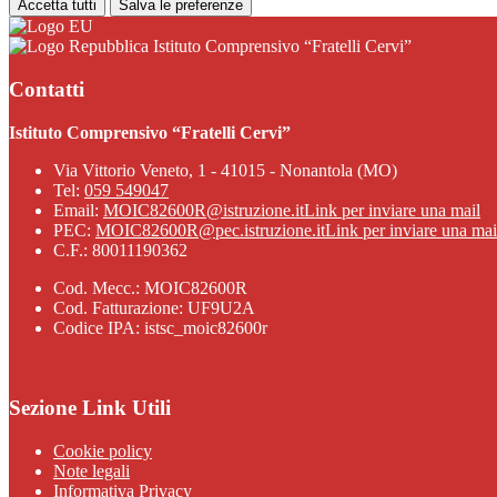
Accetta tutti
Salva le preferenze
Istituto Comprensivo “Fratelli Cervi”
Contatti
Istituto Comprensivo “Fratelli Cervi”
Via Vittorio Veneto, 1 - 41015 - Nonantola (MO)
Tel:
059 549047
Email:
MOIC82600R@istruzione.it
Link per inviare una mail
PEC:
MOIC82600R@pec.istruzione.it
Link per inviare una mai
C.F.: 80011190362
Cod. Mecc.: MOIC82600R
Cod. Fatturazione: UF9U2A
Codice IPA: istsc_moic82600r
Sezione Link Utili
Cookie policy
Note legali
Informativa Privacy