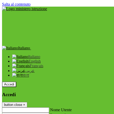
Salta al contenuto
Italiano
Italiano
English
Français
عربى
বাংলা
Accedi
Accedi
button close
×
Nome Utente