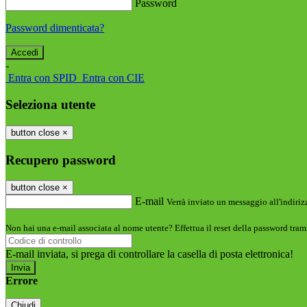
Password
Password dimenticata?
-
Entra con SPID
Entra con CIE
Seleziona utente
button close
×
Recupero password
button close
×
E-mail
Verrà inviato un messaggio all'indirizz
Non hai una e-mail associata al nome utente? Effettua il reset della password tram
E-mail inviata, si prega di controllare la casella di posta elettronica!
Errore
Chiudi