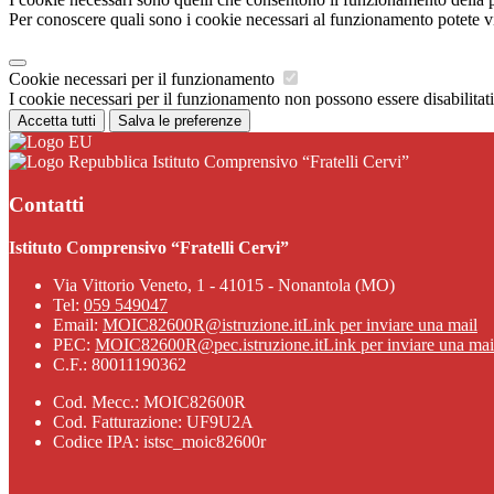
Per conoscere quali sono i cookie necessari al funzionamento potete v
Cookie necessari per il funzionamento
I cookie necessari per il funzionamento non possono essere disabilitati.
Accetta tutti
Salva le preferenze
Istituto Comprensivo “Fratelli Cervi”
Contatti
Istituto Comprensivo “Fratelli Cervi”
Via Vittorio Veneto, 1 - 41015 - Nonantola (MO)
Tel:
059 549047
Email:
MOIC82600R@istruzione.it
Link per inviare una mail
PEC:
MOIC82600R@pec.istruzione.it
Link per inviare una mai
C.F.: 80011190362
Cod. Mecc.: MOIC82600R
Cod. Fatturazione: UF9U2A
Codice IPA: istsc_moic82600r