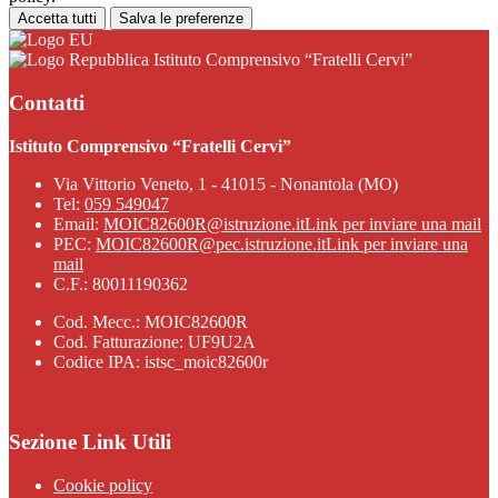
Accetta tutti
Salva le preferenze
Istituto Comprensivo “Fratelli Cervi”
Contatti
Istituto Comprensivo “Fratelli Cervi”
Via Vittorio Veneto, 1 - 41015 - Nonantola (MO)
Tel:
059 549047
Email:
MOIC82600R@istruzione.it
Link per inviare una mail
PEC:
MOIC82600R@pec.istruzione.it
Link per inviare una
mail
C.F.: 80011190362
Cod. Mecc.: MOIC82600R
Cod. Fatturazione: UF9U2A
Codice IPA: istsc_moic82600r
Sezione Link Utili
Cookie policy