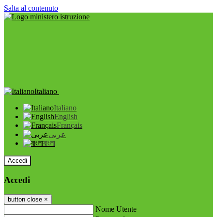
Salta al contenuto
Italiano
Italiano
English
Français
عربى
বাংলা
Accedi
Accedi
button close
×
Nome Utente