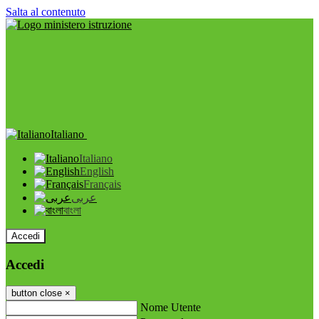
Salta al contenuto
Italiano
Italiano
English
Français
عربى
বাংলা
Accedi
Accedi
button close
×
Nome Utente