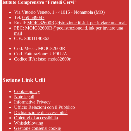
Istituto Comprensivo “Fratelli Cervi”
Via Vittorio Veneto, 1 - 41015 - Nonantola (MO)
Tel:
059 549047
Email:
MOIC82600R@istruzione.it
Link per inviare una mail
PEC:
MOIC82600R@pec.istruzione.it
Link per inviare una
mail
C.F.: 80011190362
Cod. Mecc.: MOIC82600R
Cod. Fatturazione: UF9U2A
Codice IPA: istsc_moic82600r
Sezione Link Utili
Cookie policy
Note legali
Informativa Privacy
Ufficio Relazioni con il Pubblico
Dichiarazione di accessibilità
Obiettivi di accessibilità
Whistleblowing
Gestione consensi cookie