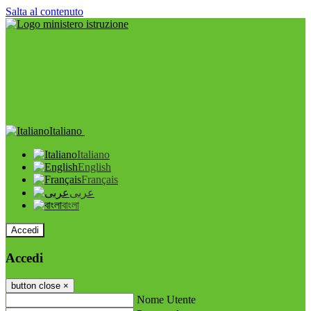
Salta al contenuto
Italiano
Italiano
English
Français
عربى
বাংলা
Accedi
Accedi
button close
×
Nome Utente