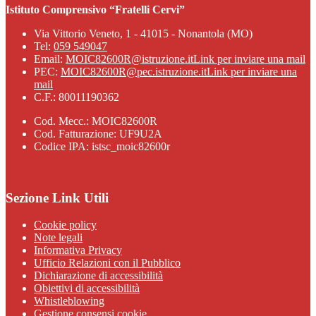
Istituto Comprensivo “Fratelli Cervi”
Via Vittorio Veneto, 1 - 41015 - Nonantola (MO)
Tel:
059 549047
Email:
MOIC82600R@istruzione.it
Link per inviare una mail
PEC:
MOIC82600R@pec.istruzione.it
Link per inviare una
mail
C.F.: 80011190362
Cod. Mecc.: MOIC82600R
Cod. Fatturazione: UF9U2A
Codice IPA: istsc_moic82600r
Sezione Link Utili
Cookie policy
Note legali
Informativa Privacy
Ufficio Relazioni con il Pubblico
Dichiarazione di accessibilità
Obiettivi di accessibilità
Whistleblowing
Gestione consensi cookie