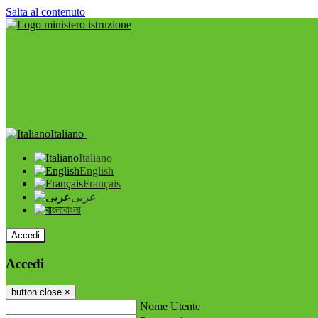
Salta al contenuto
Italiano
Italiano
English
Français
عربى
বাংলা
Accedi
Accedi
button close
×
Nome Utente