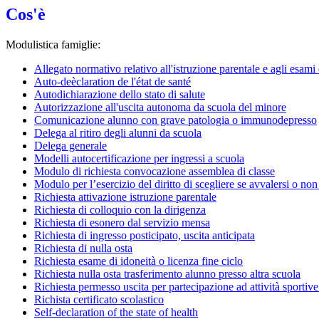
Cos'è
Modulistica famiglie:
Allegato normativo relativo all'istruzione parentale e agli esami 
Auto-deèclaration de l'état de santé
Autodichiarazione dello stato di salute
Autorizzazione all'uscita autonoma da scuola del minore
Comunicazione alunno con grave patologia o immunodepresso
Delega al ritiro degli alunni da scuola
Delega generale
Modelli autocertificazione per ingressi a scuola
Modulo di richiesta convocazione assemblea di classe
Modulo per l’esercizio del diritto di scegliere se avvalersi o non
Richiesta attivazione istruzione parentale
Richiesta di colloquio con la dirigenza
Richiesta di esonero dal servizio mensa
Richiesta di ingresso posticipato, uscita anticipata
Richiesta di nulla osta
Richiesta esame di idoneità o licenza fine ciclo
Richiesta nulla osta trasferimento alunno presso altra scuola
Richiesta permesso uscita per partecipazione ad attività sportiv
Richista certificato scolastico
Self-declaration of the state of health