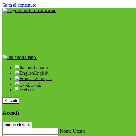
Salta al contenuto
Italiano
Italiano
English
Français
عربى
বাংলা
Accedi
Accedi
button close
×
Nome Utente