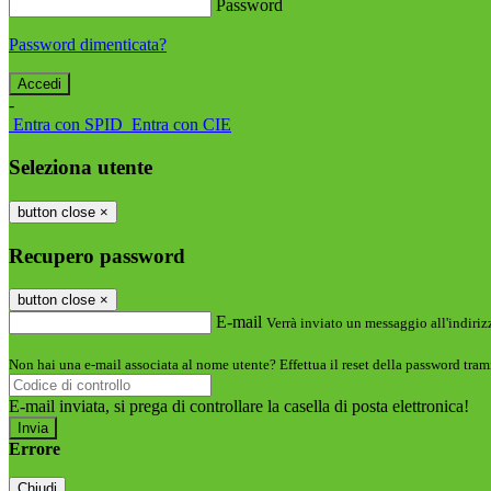
Password
Password dimenticata?
-
Entra con SPID
Entra con CIE
Seleziona utente
button close
×
Recupero password
button close
×
E-mail
Verrà inviato un messaggio all'indirizz
Non hai una e-mail associata al nome utente? Effettua il reset della password tram
E-mail inviata, si prega di controllare la casella di posta elettronica!
Errore
Chiudi