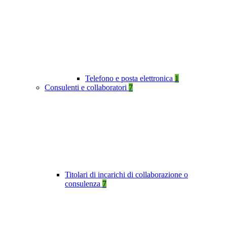
Telefono e posta elettronica
1
Consulenti e collaboratori
7
Titolari di incarichi di collaborazione o
consulenza
7