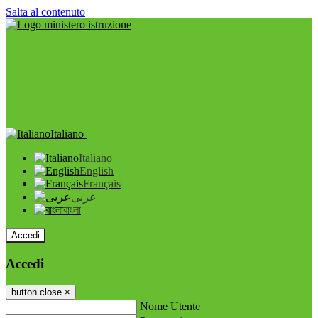
Salta al contenuto
Italiano
Italiano
English
Français
عربى
বাংলা
Accedi
Accedi
button close
×
Nome Utente