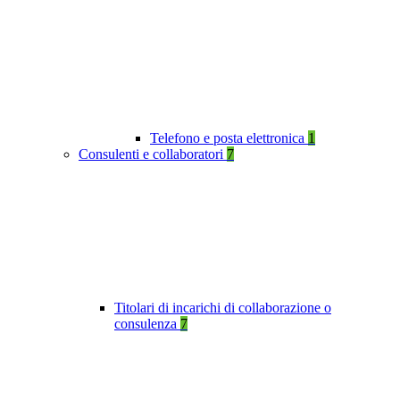
Telefono e posta elettronica
1
Consulenti e collaboratori
7
Titolari di incarichi di collaborazione o
consulenza
7