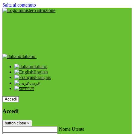
Salta al contenuto
Italiano
Italiano
English
Français
عربى
বাংলা
Accedi
Accedi
button close
×
Nome Utente