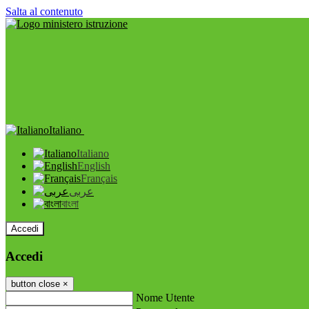
Salta al contenuto
Italiano
Italiano
English
Français
عربى
বাংলা
Accedi
Accedi
button close
×
Nome Utente