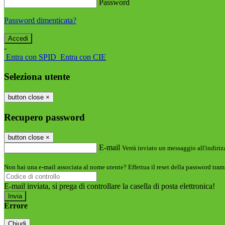
Password
Password dimenticata?
-
Entra con SPID
Entra con CIE
Seleziona utente
button close
×
Recupero password
button close
×
E-mail
Verrà inviato un messaggio all'indirizz
Non hai una e-mail associata al nome utente? Effettua il reset della password tram
E-mail inviata, si prega di controllare la casella di posta elettronica!
Errore
Chiudi