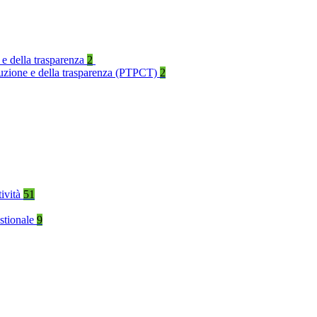
 e della trasparenza
2
rruzione e della trasparenza (PTPCT)
2
tività
51
stionale
9