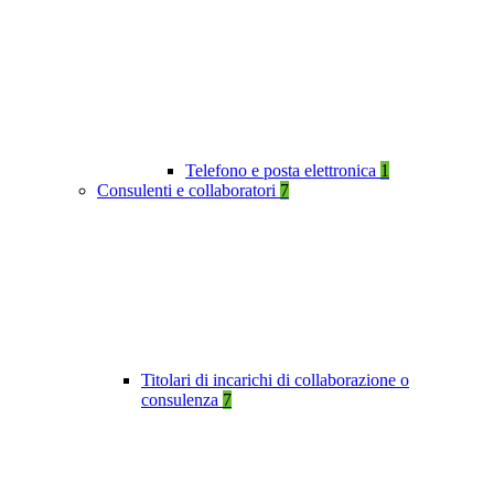
Telefono e posta elettronica
1
Consulenti e collaboratori
7
Titolari di incarichi di collaborazione o
consulenza
7