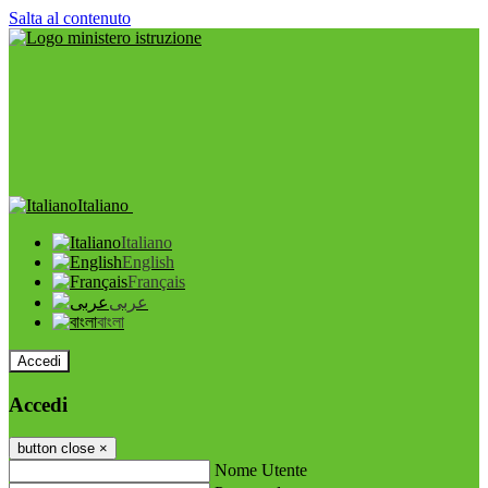
Salta al contenuto
Italiano
Italiano
English
Français
عربى
বাংলা
Accedi
Accedi
button close
×
Nome Utente