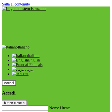
Salta al contenuto
Italiano
Italiano
English
Français
عربى
বাংলা
Accedi
Accedi
button close
×
Nome Utente