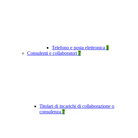
Telefono e posta elettronica
1
Consulenti e collaboratori
7
Titolari di incarichi di collaborazione o
consulenza
7