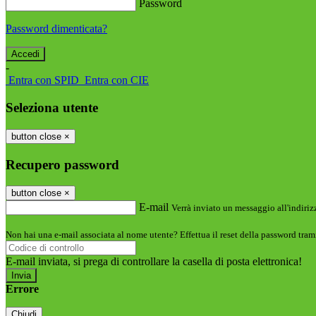
Password
Password dimenticata?
-
Entra con SPID
Entra con CIE
Seleziona utente
button close
×
Recupero password
button close
×
E-mail
Verrà inviato un messaggio all'indirizz
Non hai una e-mail associata al nome utente? Effettua il reset della password tram
E-mail inviata, si prega di controllare la casella di posta elettronica!
Errore
Chiudi