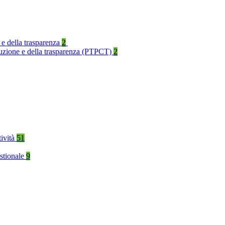
 e della trasparenza
2
rruzione e della trasparenza (PTPCT)
2
tività
51
stionale
9