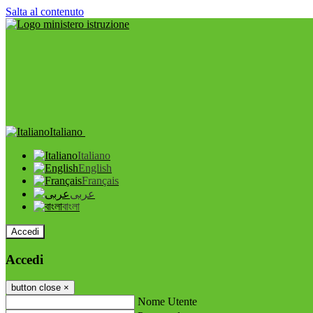
Salta al contenuto
Italiano
Italiano
English
Français
عربى
বাংলা
Accedi
Accedi
button close
×
Nome Utente