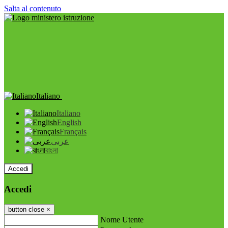
Salta al contenuto
Italiano
Italiano
English
Français
عربى
বাংলা
Accedi
Accedi
button close
×
Nome Utente