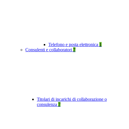
Telefono e posta elettronica
1
Consulenti e collaboratori
7
Titolari di incarichi di collaborazione o
consulenza
7